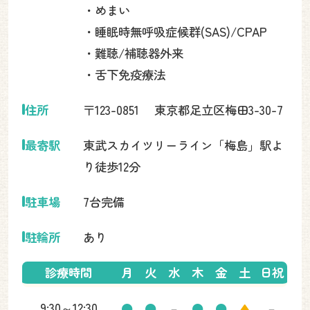
・めまい
・睡眠時無呼吸症候群(SAS)/CPAP
・難聴/補聴器外来
・舌下免疫療法
住所
〒123-0851 東京都足立区梅田3-30-7
最寄駅
東武スカイツリーライン「梅島」駅よ
り徒歩12分
駐車場
7台完備
駐輪所
あり
診療時間
月
火
水
木
金
土
日祝
9:30～12:30
●
●
－
●
●
▲
－