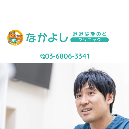
足立区梅田の耳鼻咽喉科、小児耳鼻咽喉科​ オンライン診療対応​
足立区梅田｜なかよしみみはな
東武スカイツリーライン「梅島」駅より徒歩12分、
のどクリニック｜耳鼻咽喉科
駐車場あり、駐輪場あり
03-6806-3341