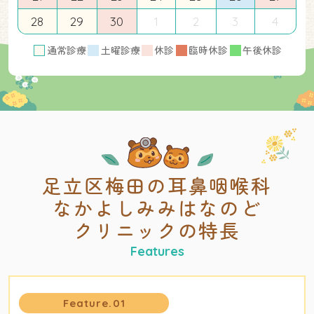
28
29
30
1
2
3
4
通常診療
土曜診療
休診
臨時休診
午後休診
足立区梅田の耳鼻咽喉科
なかよしみみはなのど
クリニックの特長
Feature.01