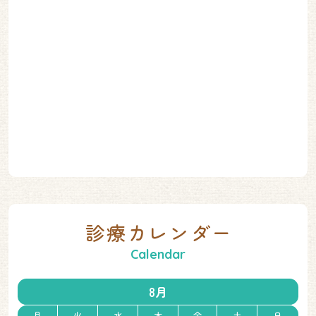
診療カレンダー
8月
月
火
水
木
金
土
日