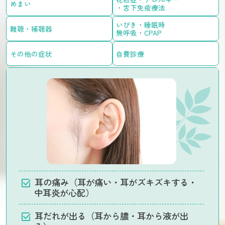
めまい
・舌下免疫療法
いびき・睡眠時
難聴・補聴器
無呼吸・CPAP
その他の症状
自費診療
耳の痛み（耳が痛い・耳がズキズキする・
中耳炎が心配）
耳だれが出る（耳から膿・耳から液が出