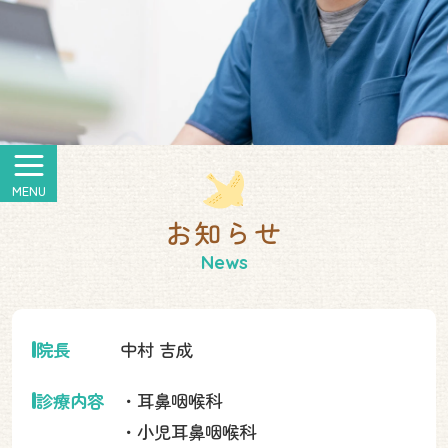
家族みんなの
お知らせ
みみ
はな
2026
6
年
月
“
・
・
新規開院
のど
”
の相談窓口
ご近所感覚で、気
院長
中村 吉成
軽にどうぞ
診療内容
・耳鼻咽喉科
・小児耳鼻咽喉科